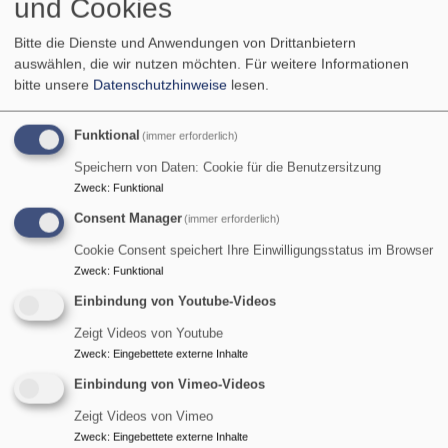
und Cookies
Anmeldeformular zur
Taufe.
Bitte die Dienste und Anwendungen von Drittanbietern
Trauer
auswählen, die wir nutzen möchten.
Für weitere Informationen
bitte unsere
Datenschutzhinweise
lesen.
Sie müssen sich von einem lieb gewonnenen Menschen
verabschieden?
Auch in dieser schwierigen Situation sind wir für Sie da.
Funktional
(immer erforderlich)
Speichern von Daten: Cookie für die Benutzersitzung
Wir haben Zeit für Gespräche über den Verlust und die
Zweck
:
Funktional
Trauer.
Consent Manager
(immer erforderlich)
Wir gestalten die Trauerfeier für Sie und berücksichtigen
Cookie Consent speichert Ihre Einwilligungsstatus im Browser
dabei die Persönlichkeit des Verstorbenen.
Zweck
:
Funktional
Einbindung von Youtube-Videos
Hier
finden Sie das Anmeldeformular zur Bestattung.
Zeigt Videos von Youtube
Zweck
:
Eingebettete externe Inhalte
Einbindung von Vimeo-Videos
Zeigt Videos von Vimeo
Zweck
:
Eingebettete externe Inhalte