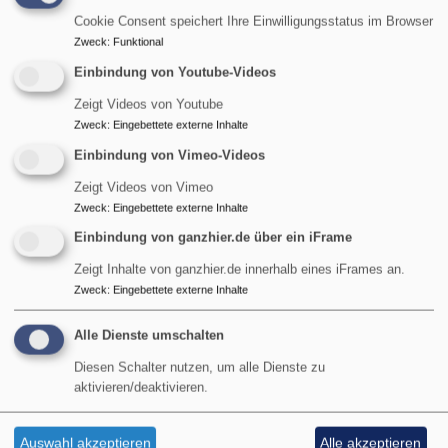
Monat parallel zum Gottesdienst statt.
Cookie Consent speichert Ihre Einwilligungsstatus im Browser
Zweck
:
Funktional
Ansprechpartner:
Pfarrer Matthias Biber, Tel. 526445
oder
matthias.biber@elkb.de
Einbindung von Youtube-Videos
Zeigt Videos von Youtube
Zweck
:
Eingebettete externe Inhalte
Termine
Einbindung von Vimeo-Videos
Zeigt Videos von Vimeo
Zweck
:
Eingebettete externe Inhalte
Zurück
Weite
Einbindung von ganzhier.de über ein iFrame
Zeigt Inhalte von ganzhier.de innerhalb eines iFrames an.
So, 8.11. 16:30 Uhr
Zweck
:
Eingebettete externe Inhalte
Ökumenische St. Martins-Feier : mit
dem Posaunenchor
Alle Dienste umschalten
Diesen Schalter nutzen, um alle Dienste zu
aktivieren/deaktivieren.
Auswahl akzeptieren
Alle akzeptieren