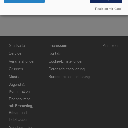
Realisiert mit Klaro!
Hauptnavigation
Fußbereichsmenü
Benutzermenü
Startseite
Impressum
Anmelden
Service
Kontakt
Veranstaltungen
Cookie-Einstellungen
Gruppen
Datenschutzerklärung
Musik
Barrierefreiheitserklärung
Jugend &
Konfirmation
Erlöserkirche
mit Emmering,
Biburg und
Holzhausen
Gnadenkirche