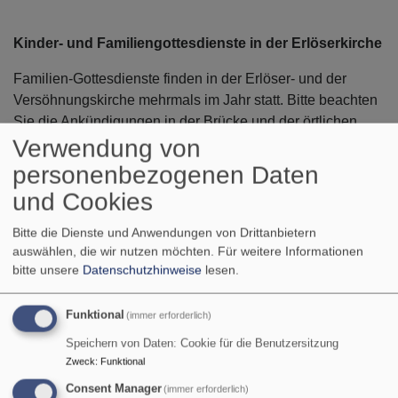
Kinder- und Familiengottesdienste in der Erlöserkirche
Familien-Gottesdienste finden in der Erlöser- und der
Versöhnungskirche mehrmals im Jahr statt. Bitte beachten
Sie die Ankündigungen in der Brücke und der örtlichen
Verwendung von
Presse.
personenbezogenen Daten
Ansprechpartner:
Pfarrer Valentin Wendebourg, Tel.
und Cookies
08141 227998-11 oder
valentin.wendebourg@elkb.de
Bitte die Dienste und Anwendungen von Drittanbietern
auswählen, die wir nutzen möchten.
Für weitere Informationen
bitte unsere
Datenschutzhinweise
lesen.
Gottesdienste für Groß und Klein in der Gnadenkirche
Zu verschiedenen Anlässen im Kirchenjahr (Weihnachten,
Funktional
(immer erforderlich)
Erntedank, Palmsonntag) werden Gottesdienste für Klein
Speichern von Daten: Cookie für die Benutzersitzung
und Groß gefeiert.
Zweck
:
Funktional
Der Kindergottesdienst findet i.d.R. am 1. Sonntag im
Consent Manager
(immer erforderlich)